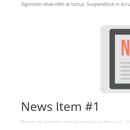
dignissim vitae nibh at luctus. Suspendisse in arc
News Item #1
Written by
wpadmin-moneyLearning
on
March 21, 20