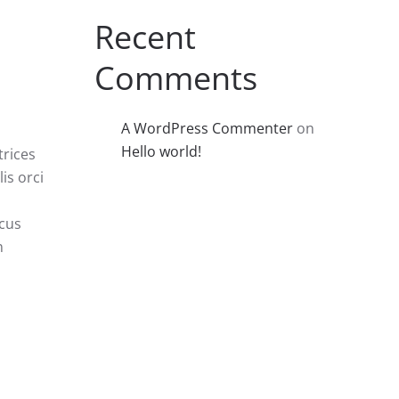
Recent
Comments
A WordPress Commenter
on
Hello world!
trices
is orci
ncus
n