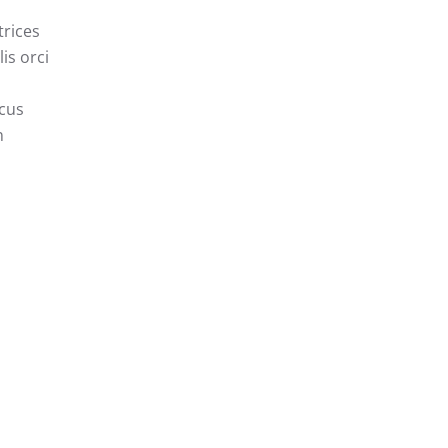
trices
is orci
ncus
n