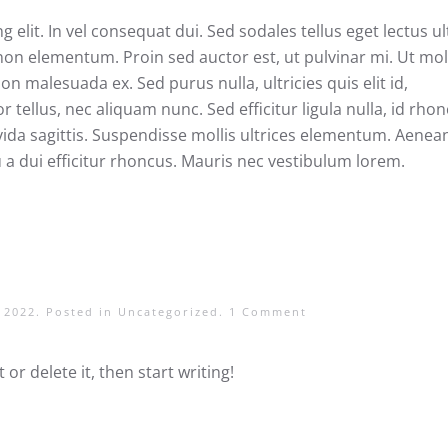
elit. In vel consequat dui. Sed sodales tellus eget lectus ul
n elementum. Proin sed auctor est, ut pulvinar mi. Ut moll
 malesuada ex. Sed purus nulla, ultricies quis elit id,
tellus, nec aliquam nunc. Sed efficitur ligula nulla, id rho
avida sagittis. Suspendisse mollis ultrices elementum. Aenea
u a dui efficitur rhoncus. Mauris nec vestibulum lorem.
 2022
. Posted in
Uncategorized
.
1 Comment
or delete it, then start writing!