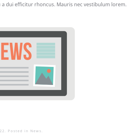
u a dui efficitur rhoncus. Mauris nec vestibulum lorem.
22
. Posted in
News
.