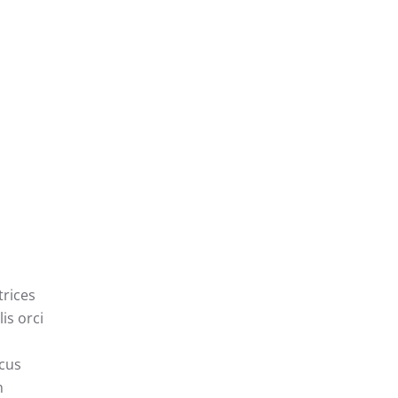
trices
is orci
ncus
n