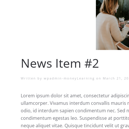
News Item #2
Written by
wpadmin-moneyLearning
on
March 21, 20
Lorem ipsum dolor sit amet, consectetur adipiscing 
ullamcorper. Vivamus interdum convallis mauris no
odio, id interdum sapien condimentum nec. Sed non
condimentum egestas leo. Suspendisse at porttitor 
neque aliquet vitae. Quisque tincidunt velit ut gr